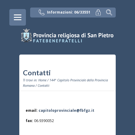
Informazioni: 06/33551
Contatti
Ti trovi in:
Home
/
144° Capitolo Provinciale della Provincia
Romana
/ Contatti
email:
capitoloprovinciale@fbfgz.it
fax:
06.9390052