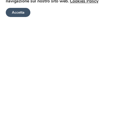
navigazione sul nostro sito web.
Cookies Policy
Accetta
BANDI E CONCORSI
LAVORA CON NOI